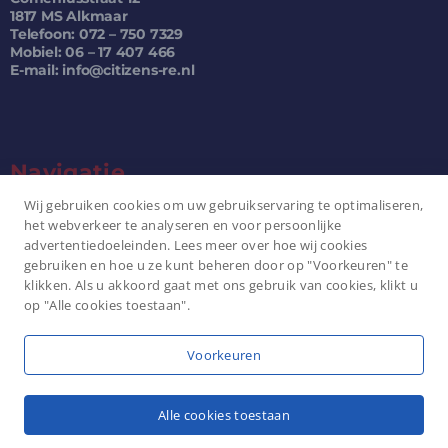
1817 MS Alkmaar
Telefoon: 072 – 750 7329
Mobiel: 06 – 17 407 466
E-mail: info@citizens-re.nl
Navigatie
Wij gebruiken cookies om uw gebruikservaring te optimaliseren,
Citizens Real Estate Home
het webverkeer te analyseren en voor persoonlijke
advertentiedoeleinden. Lees meer over hoe wij cookies
Aanbod
gebruiken en hoe u ze kunt beheren door op "Voorkeuren" te
Transacties
klikken. Als u akkoord gaat met ons gebruik van cookies, klikt u
Contact
op "Alle cookies toestaan".
Dienstverlening
Voorkeuren
Copyright 2008 – 2025 | All Rechten gereserveerd | Powered
by
Kechmida
Alle cookies toestaan